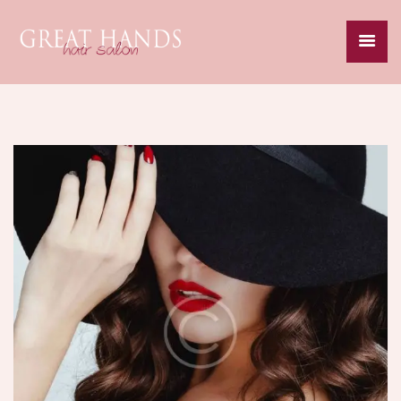
HOME
ABOUT
SERVICES
SPECIALS
GALLERY
CAREERS
CONTACT