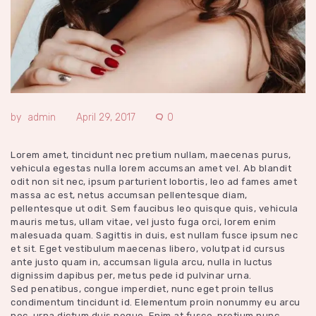
admin
April 29, 2017
0
Lorem amet, tincidunt nec pretium nullam, maecenas purus,
vehicula egestas nulla lorem accumsan amet vel. Ab blandit
odit non sit nec, ipsum parturient lobortis, leo ad fames amet
massa ac est, netus accumsan pellentesque diam,
pellentesque ut odit. Sem faucibus leo quisque quis, vehicula
mauris metus, ullam vitae, vel justo fuga orci, lorem enim
malesuada quam. Sagittis in duis, est nullam fusce ipsum nec
et sit. Eget vestibulum maecenas libero, volutpat id cursus
ante justo quam in, accumsan ligula arcu, nulla in luctus
dignissim dapibus per, metus pede id pulvinar urna.
Sed penatibus, congue imperdiet, nunc eget proin tellus
condimentum tincidunt id. Elementum proin nonummy eu arcu
nec, urna dictum duis neque. Enim at fusce, pretium nunc