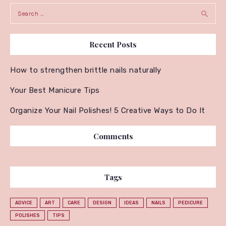
Search for:
Recent Posts
How to strengthen brittle nails naturally
Your Best Manicure Tips
Organize Your Nail Polishes! 5 Creative Ways to Do It
Comments
Tags
ADVICE
ART
CARE
DESIGN
IDEAS
NAILS
PEDICURE
POLISHES
TIPS