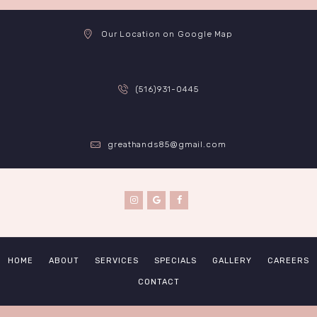
Our Location on Google Map
(516)931-0445
greathands85@gmail.com
HOME
ABOUT
SERVICES
SPECIALS
GALLERY
CAREERS
CONTACT