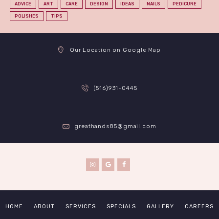
ADVICE
ART
CARE
DESIGN
IDEAS
NAILS
PEDICURE
POLISHES
TIPS
Our Location on Google Map
(516)931-0445
greathands85@gmail.com
HOME
ABOUT
SERVICES
SPECIALS
GALLERY
CAREERS