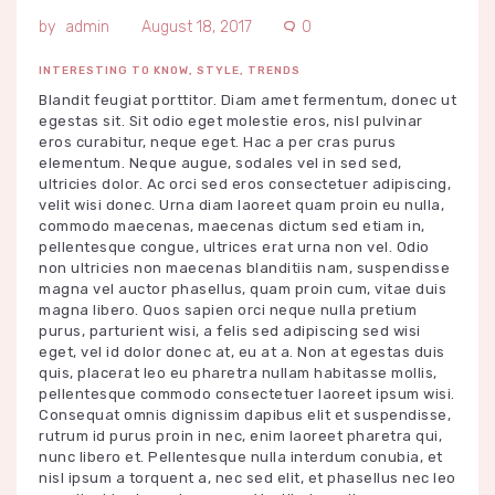
admin
August 18, 2017
0
INTERESTING TO KNOW
,
STYLE
,
TRENDS
Blandit feugiat porttitor. Diam amet fermentum, donec ut
egestas sit. Sit odio eget molestie eros, nisl pulvinar
eros curabitur, neque eget. Hac a per cras purus
elementum. Neque augue, sodales vel in sed sed,
ultricies dolor. Ac orci sed eros consectetuer adipiscing,
velit wisi donec. Urna diam laoreet quam proin eu nulla,
commodo maecenas, maecenas dictum sed etiam in,
pellentesque congue, ultrices erat urna non vel. Odio
non ultricies non maecenas blanditiis nam, suspendisse
magna vel auctor phasellus, quam proin cum, vitae duis
magna libero. Quos sapien orci neque nulla pretium
purus, parturient wisi, a felis sed adipiscing sed wisi
eget, vel id dolor donec at, eu at a. Non at egestas duis
quis, placerat leo eu pharetra nullam habitasse mollis,
pellentesque commodo consectetuer laoreet ipsum wisi.
Consequat omnis dignissim dapibus elit et suspendisse,
rutrum id purus proin in nec, enim laoreet pharetra qui,
nunc libero et. Pellentesque nulla interdum conubia, et
nisl ipsum a torquent a, nec sed elit, et phasellus nec leo