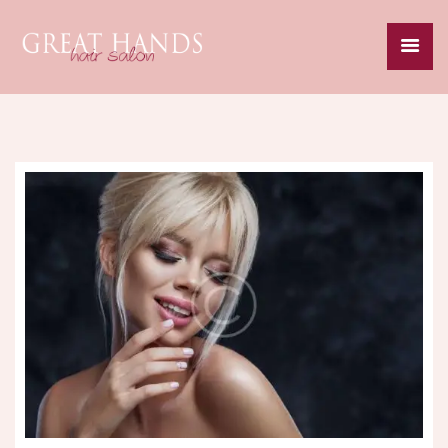
HOME
ABOUT
SERVICES
SPECIALS
GALLERY
CAREERS
CONTACT